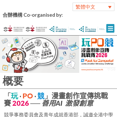
繁體中文
合辦機構 Co-organised by:
概要
「
玩
‧
PO
‧
競
」
漫畫創作宣傳挑戰
賽
2026
──
善用
AI
激發創意
競爭事務委員會及青年成就香港部，誠邀全港中學